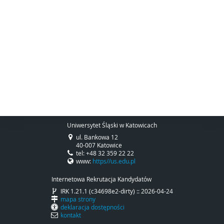
Uniwersytet Śląski w Katowicach
ul. Bankowa 12
40-007 Katowice
tel: +48 32 359 22 22
www:
https//us.edu.pl
Internetowa Rekrutacja Kandydatów
IRK 1.21.1 (c34698e2-dirty) :: 2026-04-24
mapa strony
deklaracja dostępności
kontakt