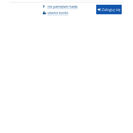
nie pamiętam hasła
Zaloguj się
utwórz konto