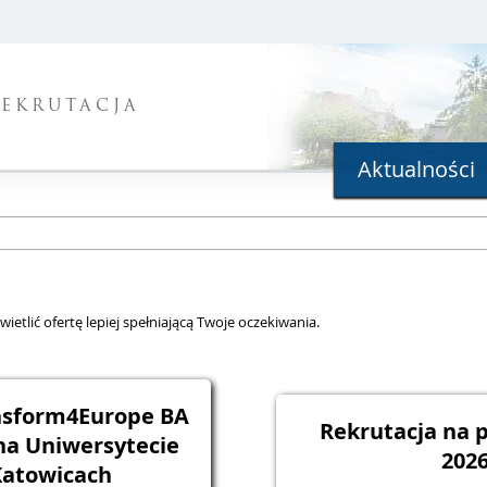
REKRUTACJA
Aktualności
ietlić ofertę lepiej spełniającą Twoje oczekiwania.
nsform4Europe BA
Rekrutacja na
na Uniwersytecie
202
Katowicach