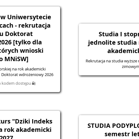
 w Uniwersytecie
ach - rekrutacja
u Doktorat
Studia I stopn
26 [tylko dla
jednolite studia
órych wnioski
akademick
o MNiSW]
Rekrutacja na studia wyższe 
zimowym
orskiej na rok akademicki
 Doktorat wdrożeniowy 2026
na kodem dostępu
)
urs "Dziki Indeks
STUDIA PODYPL
na rok akademicki
semestr le
2027