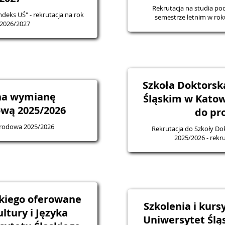
Rekrutacja na studia 
deks UŚ" - rekrutacja na rok
semestrze letnim w ro
 2026/2027
Szkoła Doktorsk
na wymianę
Śląskim w Katow
wą 2025/2026
do pr
rodowa 2025/2026
Rekrutacja do Szkoły Dok
2025/202
skiego oferowane
Szkolenia i kur
ltury i Języka
Uniwersytet Ślą