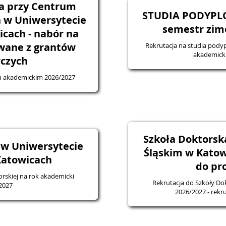
a przy Centrum
STUDIA PODYPL
 w Uniwersytecie
semestr zim
cach - nabór na
wane z grantów
Rekrutacja na studia pod
akademick
czych
u akademickim 2026/2027
Szkoła Doktorsk
 w Uniwersytecie
Śląskim w Katow
Katowicach
do pr
orskiej na rok akademicki
Rekrutacja do Szkoły Dok
2027
2026/202